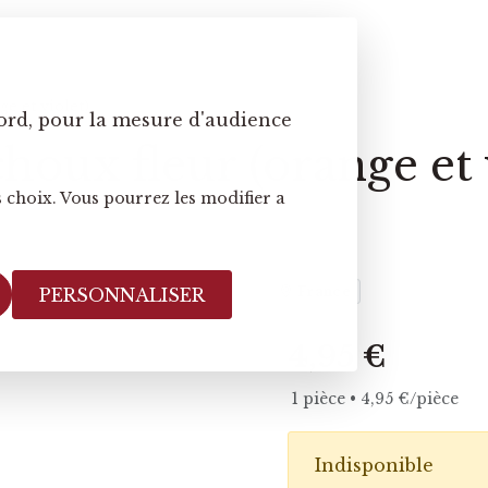
e et violet)
ord, pour la mesure d'audience
houx fleur (orange et 
 choix. Vous pourrez les modifier a
France
PERSONNALISER
4,95 €
1 pièce • 4,95 €/pièce
Indisponible