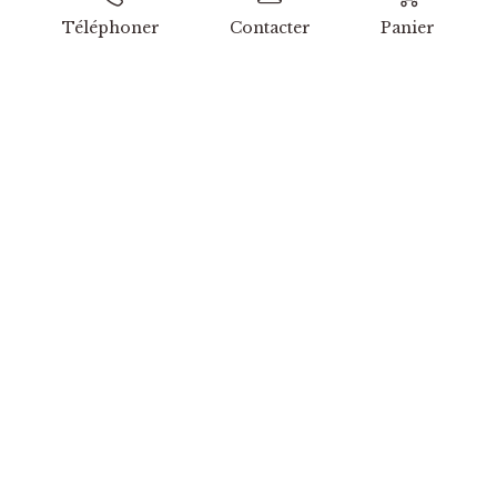
ENVOYER
Téléphoner
Contacter
Panier
Recevez nos actualités avant tout
le monde.
Ne ratez aucune de nos opportunités, nous vous
tenons informés
Courriel
S'ABONNER