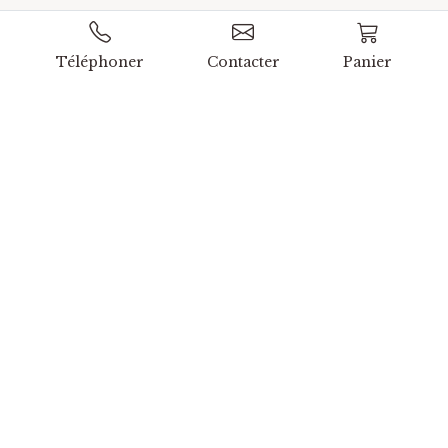
Téléphoner
Contacter
Panier
Recevez nos actualités avant tout
le monde.
Ne ratez aucune de nos opportunités, nous vous
tenons informés
Courriel
S'ABONNER